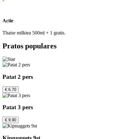
Actie
Thaise milktea 500ml + 1 gratis.
Pratos populares
Patat 2 pers
€ 6.70
Patat 3 pers
€ 9.90
Kipnuggets 9st