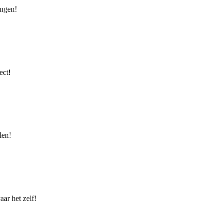
ingen!
ect!
len!
ar het zelf!