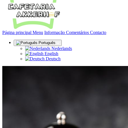
(actual)
Página principal
Menu
Informação
Comentários
Contacto
Português
Nederlands
English
Deutsch